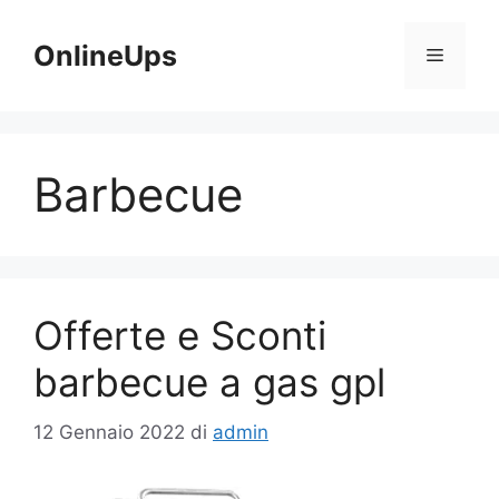
Vai
al
OnlineUps
Menu
contenuto
Barbecue
Offerte e Sconti
barbecue a gas gpl
12 Gennaio 2022
di
admin