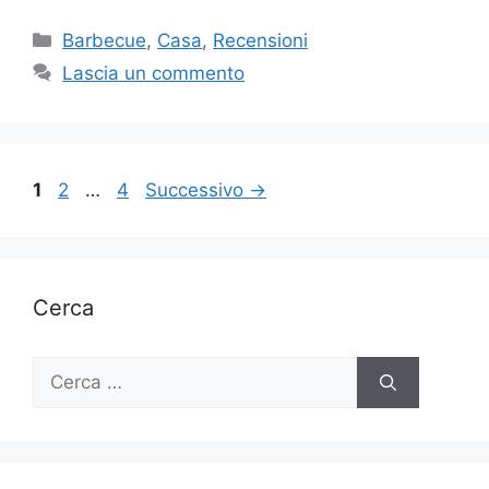
Categorie
Barbecue
,
Casa
,
Recensioni
Lascia un commento
Pagina
Pagina
Pagina
1
2
…
4
Successivo
→
Cerca
Ricerca
per: