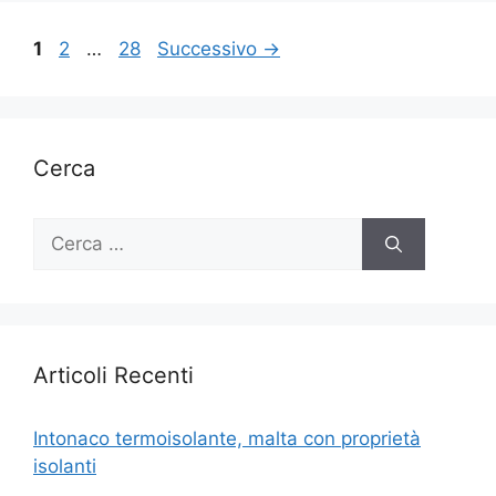
Pagina
Pagina
Pagina
1
2
…
28
Successivo
→
Cerca
Ricerca
per:
Articoli Recenti
Intonaco termoisolante, malta con proprietà
isolanti