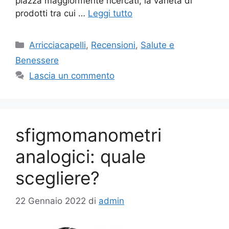
piazza maggiormente ricercati, la varietà di
prodotti tra cui …
Leggi tutto
Categorie
Arricciacapelli
,
Recensioni
,
Salute e
Benessere
Lascia un commento
sfigmomanometri
analogici: quale
scegliere?
22 Gennaio 2022
di
admin