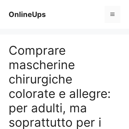
Vai
al
OnlineUps
Menu
contenuto
Comprare
mascherine
chirurgiche
colorate e allegre:
per adulti, ma
soprattutto per i