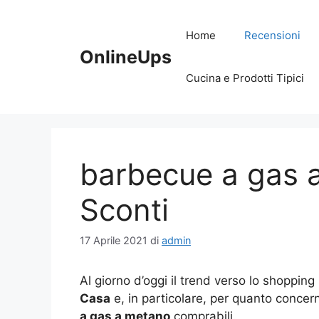
Vai
al
Home
Recensioni
contenuto
OnlineUps
Cucina e Prodotti Tipici
barbecue a gas 
Sconti
17 Aprile 2021
di
admin
Al giorno d’oggi il trend verso lo shopping
Casa
e, in particolare, per quanto concer
a gas a metano
comprabili.