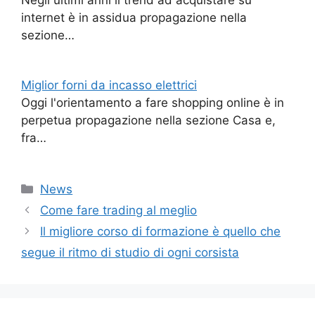
Negli ultimi anni il trend ad acquistare su
internet è in assidua propagazione nella
sezione…
Miglior forni da incasso elettrici
Oggi l'orientamento a fare shopping online è in
perpetua propagazione nella sezione Casa e,
fra…
Categorie
News
Come fare trading al meglio
Il migliore corso di formazione è quello che
segue il ritmo di studio di ogni corsista