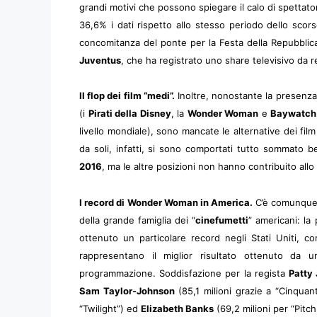
grandi motivi che possono spiegare il calo di spettator
36,6% i dati rispetto allo stesso periodo dello scor
concomitanza del ponte per la Festa della Repubblica 
Juventus
, che ha registrato uno share televisivo da r
Il flop dei film “medi”.
Inoltre, nonostante la presenz
(i
Pirati della Disney
, la
Wonder Woman
e
Baywatch
livello mondiale), sono mancate le alternative dei fil
da soli, infatti, si sono comportati tutto sommato 
2016
, ma le altre posizioni non hanno contribuito all
I record di Wonder Woman in America.
C’è comunque 
della grande famiglia dei “
cinefumetti
” americani: la 
ottenuto un particolare record negli Stati Uniti, co
rappresentano il miglior risultato ottenuto da
programmazione. Soddisfazione per la regista
Patty
Sam Taylor-Johnson
(85,1 milioni grazie a “Cinquan
“Twilight”) ed
Elizabeth Banks
(69,2 milioni per “Pitch