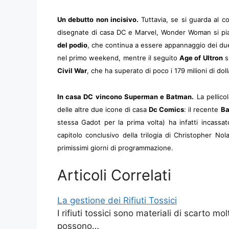
Un debutto non incisivo.
Tuttavia, se si guarda al 
disegnate di casa DC e Marvel, Wonder Woman si pia
del podio
, che continua a essere appannaggio dei du
nel primo weekend, mentre il seguito
Age of Ultron
si
Civil War
, che ha superato di poco i 179 milioni di dolla
In casa DC vincono Superman e Batman.
La pellico
delle altre due icone di casa
Dc Comics
: il recente
Ba
stessa Gadot per la prima volta) ha infatti incassat
capitolo conclusivo della trilogia di Christopher No
primissimi giorni di programmazione.
Articoli Correlati
La gestione dei Rifiuti Tossici
I rifiuti tossici sono materiali di scarto m
possono…