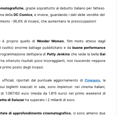
nematografiche
, grazie soprattutto al debutto italiano per l’atteso
ina della
DC Comics
; e invece, guardando i dati delle vendite del
 mesto -36,6% di incassi, che aumentano le preoccupazioni
e è proprio quello di
Wonder Woman
, film molto atteso dagli
 (solito) enorme battage pubblicitario e da
buone performance
di programmazione dell’opera di
Patty Jenkins
che vede la bella
Gal
 ha ottenuto risultati poco incoraggianti, non riuscendo neppure
l primo posto degli incassi.
 ufficiali, riportati dal puntuale aggiornamento di
Cineguru
, la
i biglietti staccati in sala, sono impietosi: nei cinema italiani,
e di 1.087.162 euro (media da 1.815 euro) nel primo weekend di
detta di Salazar
ha superato i 2 miliardi di euro.
rtale di approfondimento cinematografico
, ci sono almeno due