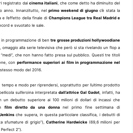
i registrato dai
cinema italiani
, che come detto ha diminuito del
so anno. Innanzitutto, nel
primo weekend di giugno
c’è stata la
e l’effetto della finale di
Champions League tra Real Madrid e
ecord e svuotato le sale.
a in programmazione di ben
tre grosse produzioni hollywoodiane
, omaggio alla serie televisiva che però si sta rivelando un flop a
m “medi”, che non hanno fatto presa sul pubblico. Questi tre titoli
bene, con
performance superiori ai film in programmazione nel
o stesso modo del 2016.
tempo e modo per riprendersi, soprattutto per l’ultimo prodotto
pellicola sull’eroina interpretata
dall’attrice Gal Gadot
, infatti, ha
n un debutto superiore ai 100 milioni di dollari di incassi che
 un
film diretto da una donna
nel primo fine settimana di
 Jenkins
che supera, in questa particolare classifica, i debutti di
ta sfumature di grigio”),
Catherine Hardwicke
(69,6 milioni per
 Perfect 2”).