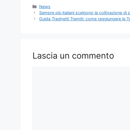
Categorie
News
Sempre più italiani scelgono la coltivazione di 
Guida Traghetti Tremiti: come raggiungere le Tr
Lascia un commento
Commento