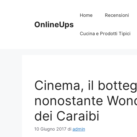
Vai
al
Home
Recensioni
contenuto
OnlineUps
Cucina e Prodotti Tipici
Cinema, il botte
nonostante Wond
dei Caraibi
10 Giugno 2017
di
admin