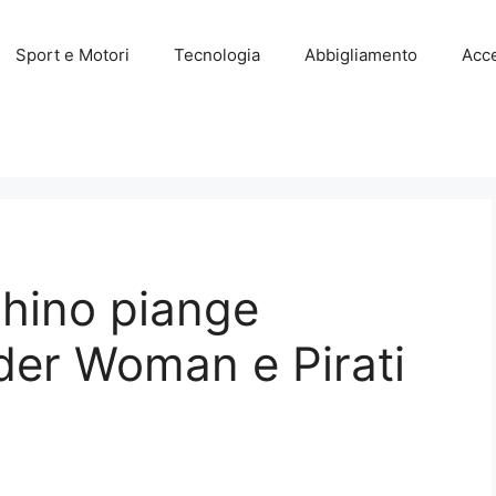
Sport e Motori
Tecnologia
Abbigliamento
Acce
ghino piange
er Woman e Pirati