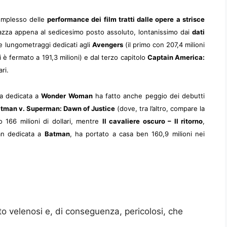
complesso delle
performance dei film tratti dalle opere a strisce
zza appena al sedicesimo posto assoluto, lontanissimo dai
dati
e lungometraggi dedicati agli
Avengers
(il primo con 207,4 milioni
 è fermato a 191,3 milioni) e dal terzo capitolo
Captain America:
ri.
la dedicata a
Wonder Woman
ha fatto anche peggio dei debutti
tman v. Superman: Dawn of Justice
(dove, tra l’altro, compare la
o 166 milioni di dollari, mentre
Il cavaliere oscuro – Il ritorno
,
lan dedicata a
Batman
, ha portato a casa ben 160,9 milioni nei
olto velenosi e, di conseguenza, pericolosi, che