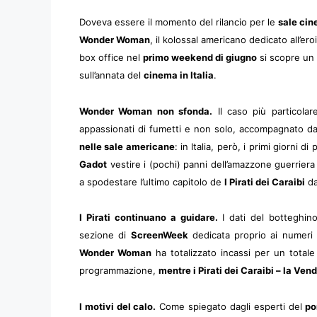
Doveva essere il momento del rilancio per le
sale ci
Wonder Woman
, il kolossal americano dedicato all’ero
box office nel
primo weekend di giugno
si scopre un
sull’annata del
cinema in Italia
.
Wonder Woman non sfonda.
Il caso più particolar
appassionati di fumetti e non solo, accompagnato dal
nelle sale americane
: in Italia, però, i primi giorni 
Gadot
vestire i (pochi) panni dell’amazzone guerriera
a spodestare l’ultimo capitolo de
I Pirati dei Caraibi
da
I Pirati continuano a guidare.
I dati del botteghino
sezione di
ScreenWeek
dedicata proprio ai numeri su
Wonder Woman
ha totalizzato incassi per un total
programmazione,
mentre i Pirati dei Caraibi – la Ven
I motivi del calo.
Come spiegato dagli esperti del
po