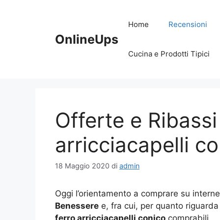
Vai
al
Home
Recensioni
contenuto
OnlineUps
Cucina e Prodotti Tipici
Offerte e Ribassi
arricciacapelli c
18 Maggio 2020
di
admin
Oggi l’orientamento a comprare su intern
Benessere
e, fra cui, per quanto riguarda
ferro arricciacapelli conico
comprabili.