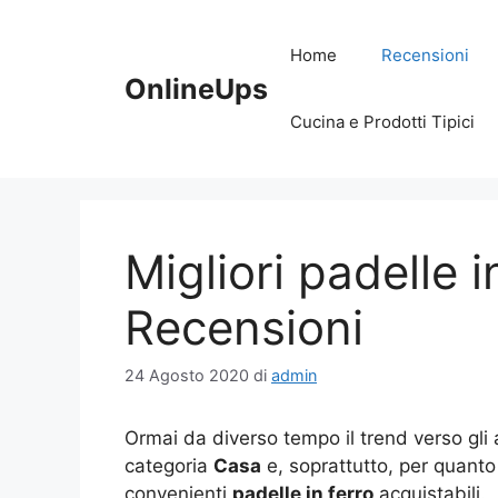
Vai
al
Home
Recensioni
contenuto
OnlineUps
Cucina e Prodotti Tipici
Migliori padelle i
Recensioni
24 Agosto 2020
di
admin
Ormai da diverso tempo il trend verso gli 
categoria
Casa
e, soprattutto, per quant
convenienti
padelle in ferro
acquistabili.