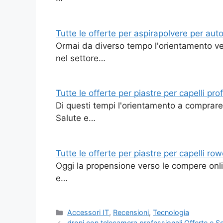
Tutte le offerte per aspirapolvere per aut
Ormai da diverso tempo l'orientamento ver
nel settore…
Tutte le offerte per piastre per capelli pro
Di questi tempi l'orientamento a comprare 
Salute e…
Tutte le offerte per piastre per capelli ro
Oggi la propensione verso le compere onli
e…
Categorie
Accessori IT
,
Recensioni
,
Tecnologia
droni con telecamera professionali Offerte e S