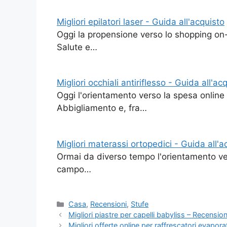
Migliori epilatori laser - Guida all'acquisto
Oggi la propensione verso lo shopping on-
Salute e…
Migliori occhiali antiriflesso - Guida all'ac
Oggi l'orientamento verso la spesa online
Abbigliamento e, fra…
Migliori materassi ortopedici - Guida all'a
Ormai da diverso tempo l'orientamento ver
campo…
Categorie
Casa
,
Recensioni
,
Stufe
Migliori piastre per capelli babyliss – Recension
Migliori offerte online per raffrescatori evapora