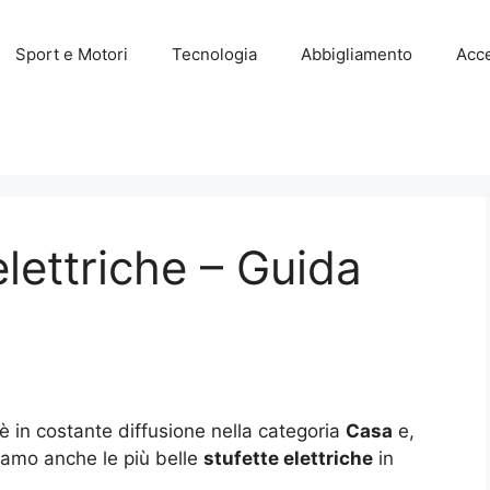
Sport e Motori
Tecnologia
Abbigliamento
Acce
elettriche – Guida
 è in costante diffusione nella categoria
Casa
e,
iamo anche le più belle
stufette elettriche
in