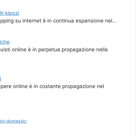
li kipozi
opping su internet è in continua espansione nel…
riche
quisti online è in perpetua propagazione nella
i
mpere online è in costante propagazione nel
tivi domestici