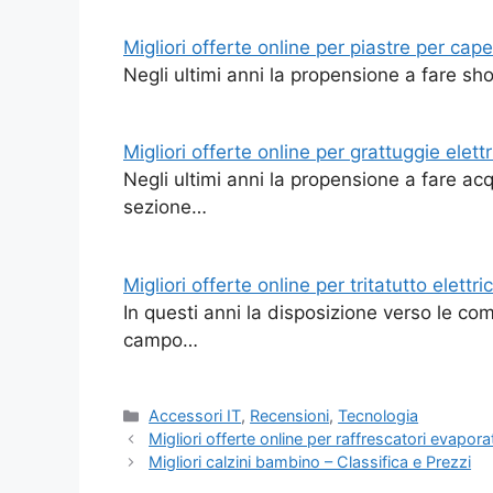
Migliori offerte online per piastre per capel
Negli ultimi anni la propensione a fare sh
Migliori offerte online per grattuggie elett
Negli ultimi anni la propensione a fare ac
sezione…
Migliori offerte online per tritatutto elettric
In questi anni la disposizione verso le co
campo…
Categorie
Accessori IT
,
Recensioni
,
Tecnologia
Migliori offerte online per raffrescatori evapora
Migliori calzini bambino – Classifica e Prezzi