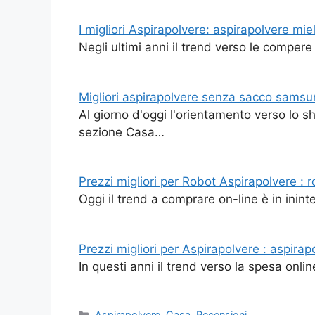
I migliori Aspirapolvere: aspirapolvere mie
Negli ultimi anni il trend verso le comper
Migliori aspirapolvere senza sacco samsu
Al giorno d'oggi l'orientamento verso lo s
sezione Casa…
Prezzi migliori per Robot Aspirapolvere : r
Oggi il trend a comprare on-line è in inint
Prezzi migliori per Aspirapolvere : aspirap
In questi anni il trend verso la spesa onli
Categorie
Aspirapolvere
,
Casa
,
Recensioni