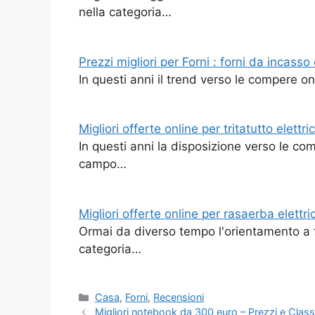
nella categoria…
Prezzi migliori per Forni : forni da incasso e
In questi anni il trend verso le compere on
Migliori offerte online per tritatutto elettric
In questi anni la disposizione verso le co
campo…
Migliori offerte online per rasaerba elettric
Ormai da diverso tempo l'orientamento a f
categoria…
Categorie
Casa
,
Forni
,
Recensioni
Migliori notebook da 300 euro – Prezzi e Class