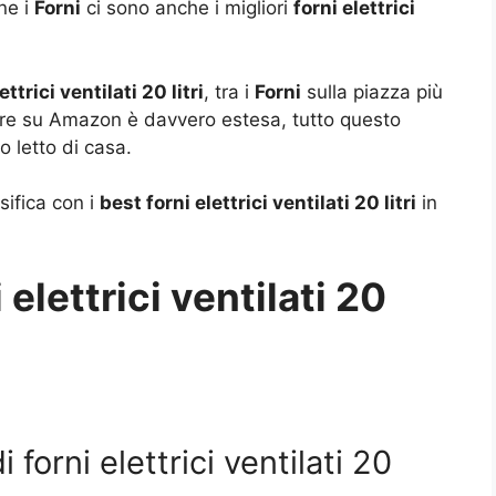
ne i
Forni
ci sono anche i migliori
forni elettrici
ettrici ventilati 20 litri
, tra i
Forni
sulla piazza più
liere su Amazon è davvero estesa, tutto questo
 letto di casa.
sifica con i
best forni elettrici ventilati 20 litri
in
i elettrici ventilati 20
 forni elettrici ventilati 20