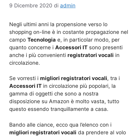
9 Dicembre 2020
di
admin
Negli ultimi anni la propensione verso lo
shopping on-line è in costante propagazione nel
campo
Tecnologia
e, in particolar modo, per
quanto concerne i
Accessori IT
sono presenti
anche i più convenienti
registratori vocali
in
circolazione.
Se vorresti i
migliori registratori vocali
, tra i
Accessori IT
in circolazione più popolari, la
gamma di oggetti che sono a nostra
disposizione su Amazon è molto vasta, tutto
questo essendo tranquillamente a casa.
Bando alle ciance, ecco qua l’elenco con i
migliori registratori vocali
da prendere al volo