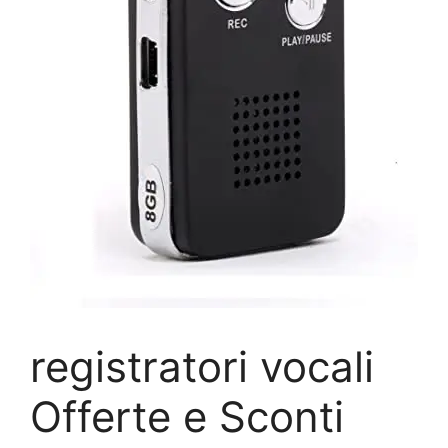
registratori vocali
Offerte e Sconti