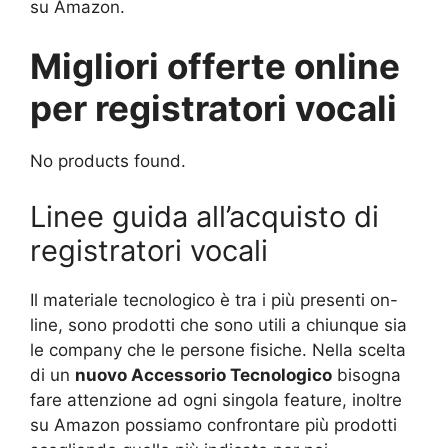
su Amazon.
Migliori offerte online
per registratori vocali
No products found.
Linee guida all’acquisto di
registratori vocali
Il materiale tecnologico è tra i più presenti on-
line, sono prodotti che sono utili a chiunque sia
le company che le persone fisiche. Nella scelta
di un
nuovo Accessorio Tecnologico
bisogna
fare attenzione ad ogni singola feature, inoltre
su Amazon possiamo confrontare più prodotti