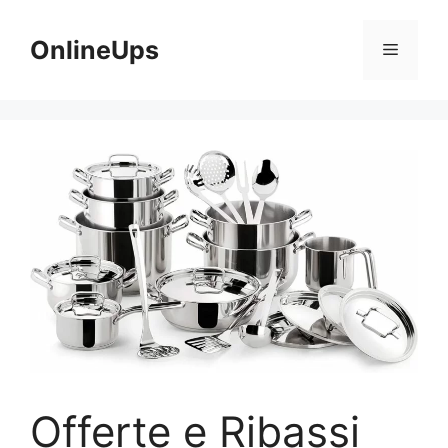
Vai
al
OnlineUps
Menu
contenuto
Offerte e Ribassi