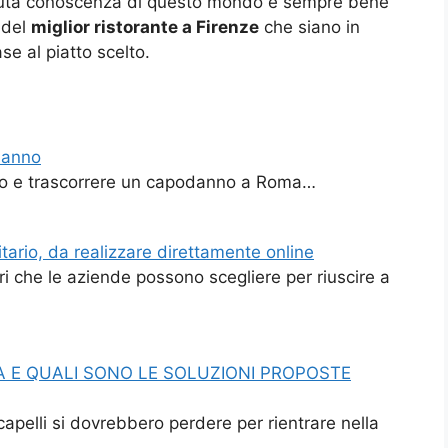
dovuta conoscenza di questo mondo è sempre bene
 del
miglior ristorante a Firenze
che siano in
ase al piatto scelto.
odanno
ndo e trascorrere un capodanno a Roma…
tario, da realizzare direttamente online
i che le aziende possono scegliere per riuscire a
ICA E QUALI SONO LE SOLUZIONI PROPOSTE
capelli si dovrebbero perdere per rientrare nella