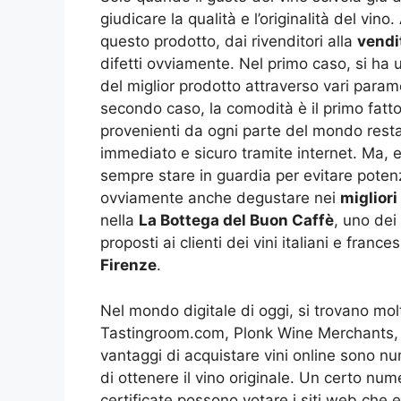
giudicare la qualità e l’originalità del vin
questo prodotto, dai rivenditori alla
vendit
difetti ovviamente. Nel primo caso, si ha u
del miglior prodotto attraverso vari parame
secondo caso, la comodità è il primo fatto
provenienti da ogni parte del mondo re
immediato e sicuro tramite internet. Ma, 
sempre stare in guardia per evitare potenzi
ovviamente anche degustare nei
migliori
nella
La Bottega del Buon Caffè
, uno dei
proposti ai clienti dei vini italiani e frances
Firenze
.
Nel mondo digitale di oggi, si trovano molti
Tastingroom.com, Plonk Wine Merchants, 
vantaggi di acquistare vini online sono n
di ottenere il vino originale. Un certo num
certificate possono votare i siti web che ef