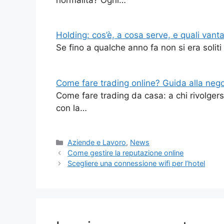
Holding: cos’è, a cosa serve, e quali vanta
Se fino a qualche anno fa non si era soliti
Come fare trading online? Guida alla nego
Come fare trading da casa: a chi rivolger
con la…
Categorie
Aziende e Lavoro
,
News
Come gestire la reputazione online
Scegliere una connessione wifi per l’hotel