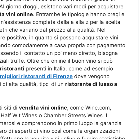
o. Al giorno d’oggi, esistono vari modi per acquistare
a vini online
. Entrambe le tipologie hanno pregi e
n’assistenza completa dalla a alla z per la scelta
tri che variano dal prezzo alla qualità. Nel
re positivo, in quanto si possono acquistare vini
stando comodamente a casa propria con pagamento
essendo il contatto un po’ meno diretto, bisogna
ali truffe. Oltre che online il buon vino si può
 ristoranti
presenti in Italia, come ad esempio
migliori ristoranti di Firenze
dove vengono
i di alta qualità, tipci di un
ristorante di lusso a
 siti di
vendita vini online
, come Wine.com,
Half Wit Wines o Chamber Streets Wines. I
umerosi e comprendono in primo luogo la garanzia
ero di esperti di vino così come le organizzazioni
fettuano la vendita vini online e fornire statistiche