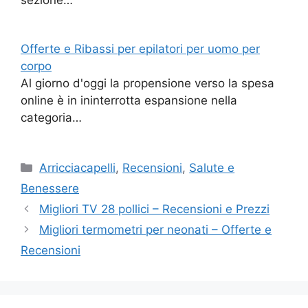
sezione…
Offerte e Ribassi per epilatori per uomo per
corpo
Al giorno d'oggi la propensione verso la spesa
online è in ininterrotta espansione nella
categoria…
Categorie
Arricciacapelli
,
Recensioni
,
Salute e
Benessere
Migliori TV 28 pollici – Recensioni e Prezzi
Migliori termometri per neonati – Offerte e
Recensioni