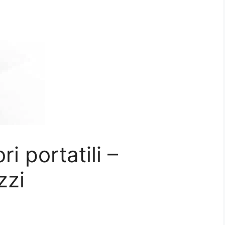
ri portatili –
zzi