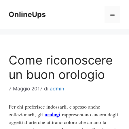
Vai
al
OnlineUps
Menu
contenuto
Come riconoscere
un buon orologio
7 Maggio 2017
di
admin
Per chi preferisce indossarli, e spesso anche
orologi
collezionarli, gli
rappresentano ancora degli
oggetti d’arte che attirano coloro che amano la