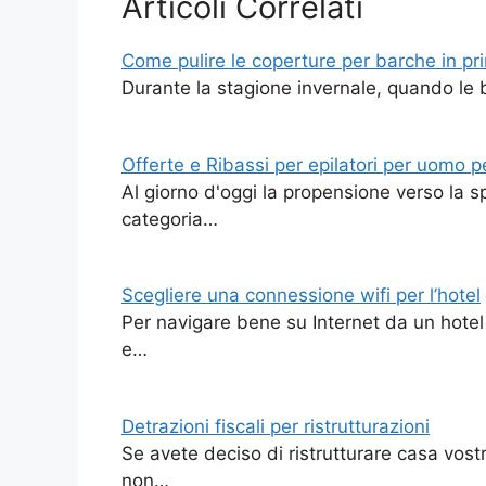
Articoli Correlati
Come pulire le coperture per barche in p
Durante la stagione invernale, quando le 
Offerte e Ribassi per epilatori per uomo p
Al giorno d'oggi la propensione verso la s
categoria…
Scegliere una connessione wifi per l’hotel
Per navigare bene su Internet da un hotel
e…
Detrazioni fiscali per ristrutturazioni
Se avete deciso di ristrutturare casa vos
non…