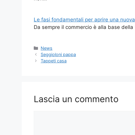
Le fasi fondamentali per aprire una nuova 
Da sempre il commercio è alla base della v
Categorie
News
Seggioloni pappa
Tappeti casa
Lascia un commento
Commento