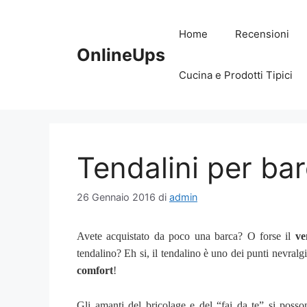
Vai
al
Home
Recensioni
contenuto
OnlineUps
Cucina e Prodotti Tipici
Tendalini per ba
26 Gennaio 2016
di
admin
Avete acquistato da poco una barca? O forse il
ve
tendalino? Eh si, il tendalino è uno dei punti nevralg
comfort
!
Gli amanti del bricolage e del “fai da te” si posson