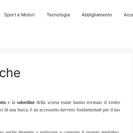
Sport e Motori
Tecnologia
Abbigliamento
Acce
rche
nto
e la
salsedine
della scorsa estate hanno rovinato il vostro
ici di una barca, è un accessorio davvero fondamentale per il tuo
o anche divertire a realizzare e costruire il proprio tendalino,