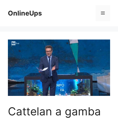
Vai
al
OnlineUps
Menu
contenuto
Cattelan a gamba