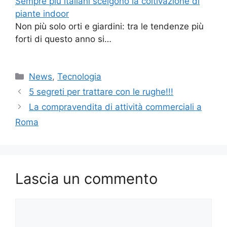
Sempre più italiani scelgono la coltivazione di
piante indoor
Non più solo orti e giardini: tra le tendenze più
forti di questo anno si…
Categorie
News
,
Tecnologia
5 segreti per trattare con le rughe!!!
La compravendita di attività commerciali a
Roma
Lascia un commento
Commento